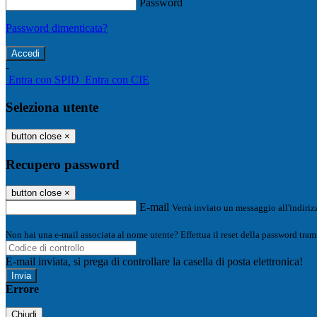
Password
Password dimenticata?
-
Entra con SPID
Entra con CIE
Seleziona utente
button close
×
Recupero password
button close
×
E-mail
Verrà inviato un messaggio all'indirizz
Non hai una e-mail associata al nome utente? Effettua il reset della password tram
E-mail inviata, si prega di controllare la casella di posta elettronica!
Errore
Chiudi