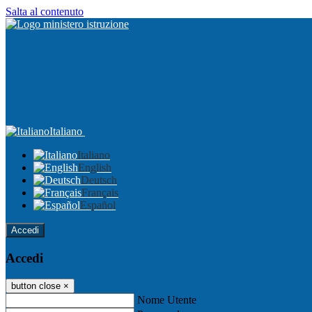
Salta al contenuto
Italiano
Italiano
English
Deutsch
Français
Español
Accedi
Accedi
button close
×
Nome Utente