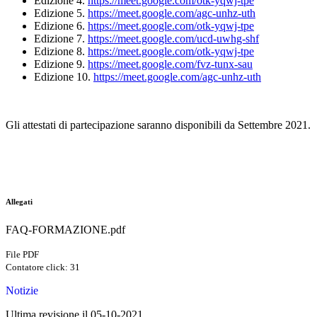
Edizione 4.
https://meet.google.com/otk-yqwj-tpe
Edizione 5.
https://meet.google.com/agc-unhz-uth
Edizione 6.
https://meet.google.com/otk-yqwj-tpe
Edizione 7.
https://meet.google.com/ucd-uwhg-shf
Edizione 8.
https://meet.google.com/otk-yqwj-tpe
Edizione 9.
https://meet.google.com/fvz-tunx-sau
Edizione 10.
https://meet.google.com/agc-unhz-uth
Gli attestati di partecipazione saranno disponibili da Settembre 2021.
Allegati
FAQ-FORMAZIONE.pdf
File PDF
Contatore click: 31
Notizie
Ultima revisione il 05-10-2021