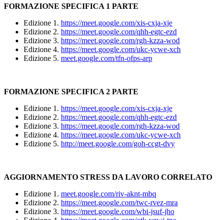
FORMAZIONE SPECIFICA 1 PARTE
Edizione 1.
https://meet.google.com/xis-cxja-xje
Edizione 2.
https://meet.google.com/qhh-egtc-ezd
Edizione 3.
https://meet.google.com/rgh-kzza-wod
Edizione 4.
https://meet.google.com/ukc-ycwe-xch
Edizione 5.
meet.google.com/tfn-ofps-arp
FORMAZIONE SPECIFICA 2 PARTE
Edizione 1.
https://meet.google.com/xis-cxja-xje
Edizione 2.
https://meet.google.com/qhh-egtc-ezd
Edizione 3.
https://meet.google.com/rgh-kzza-wod
Edizione 4.
https://meet.google.com/ukc-ycwe-xch
Edizione 5.
http://meet.google.com/goh-ccgt-dvy
AGGIORNAMENTO STRESS DA LAVORO CORRELATO
Edizione 1.
meet.google.com/riv-aknt-mbq
Edizione 2.
https://meet.google.com/twc-rvez-mra
Edizione 3.
https://meet.google.com/wbi-jsuf-jho