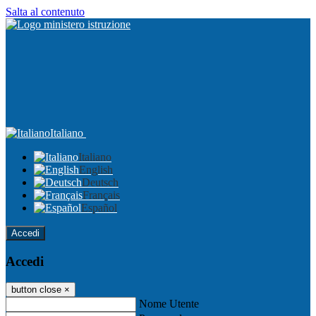
Salta al contenuto
Italiano
Italiano
English
Deutsch
Français
Español
Accedi
Accedi
button close
×
Nome Utente