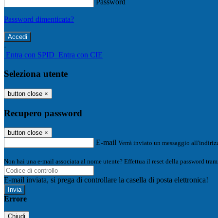
Password
Password dimenticata?
-
Entra con SPID
Entra con CIE
Seleziona utente
button close
×
Recupero password
button close
×
E-mail
Verrà inviato un messaggio all'indirizz
Non hai una e-mail associata al nome utente? Effettua il reset della password tram
E-mail inviata, si prega di controllare la casella di posta elettronica!
Errore
Chiudi