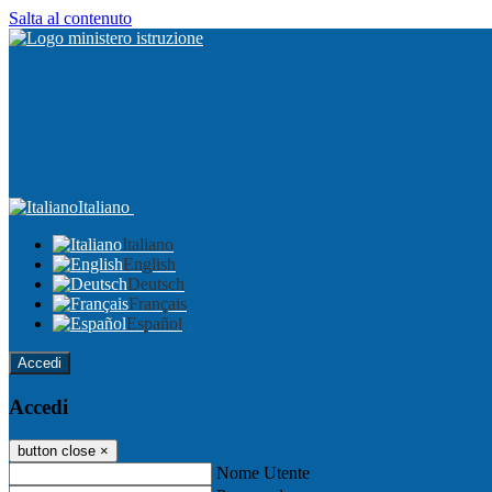
Salta al contenuto
Italiano
Italiano
English
Deutsch
Français
Español
Accedi
Accedi
button close
×
Nome Utente