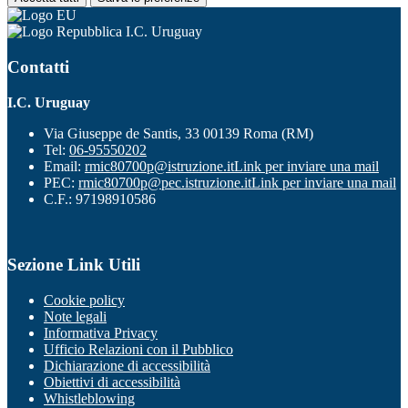
I.C. Uruguay
Contatti
I.C. Uruguay
Via Giuseppe de Santis, 33 00139 Roma (RM)
Tel:
06-95550202
Email:
rmic80700p@istruzione.it
Link per inviare una mail
PEC:
rmic80700p@pec.istruzione.it
Link per inviare una mail
C.F.: 97198910586
Sezione Link Utili
Cookie policy
Note legali
Informativa Privacy
Ufficio Relazioni con il Pubblico
Dichiarazione di accessibilità
Obiettivi di accessibilità
Whistleblowing