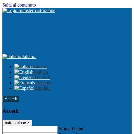
Salta al contenuto
Italiano
Italiano
English
Deutsch
Français
Español
Accedi
Accedi
button close
×
Nome Utente