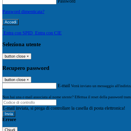
Password
Password dimenticata?
-
Entra con SPID
Entra con CIE
Seleziona utente
button close
×
Recupero password
button close
×
E-mail
Verrà inviato un messaggio all'indirizz
Non hai una e-mail associata al nome utente? Effettua il reset della password tram
E-mail inviata, si prega di controllare la casella di posta elettronica!
Errore
Chiudi