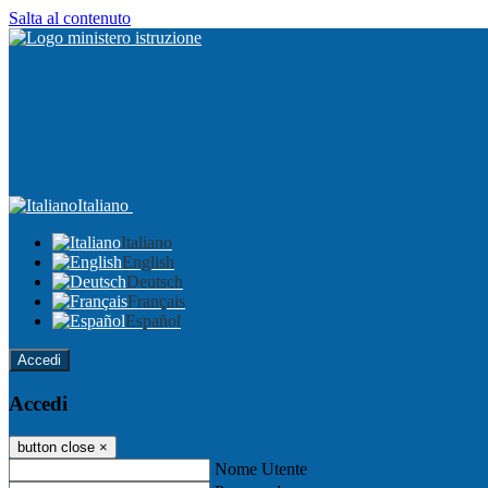
Salta al contenuto
Italiano
Italiano
English
Deutsch
Français
Español
Accedi
Accedi
button close
×
Nome Utente