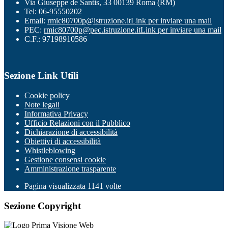
Via Giuseppe de Santis, 33 00139 Roma (RM)
Tel:
06-95550202
Email:
rmic80700p@istruzione.it
Link per inviare una mail
PEC:
rmic80700p@pec.istruzione.it
Link per inviare una mail
C.F.: 97198910586
Sezione Link Utili
Cookie policy
Note legali
Informativa Privacy
Ufficio Relazioni con il Pubblico
Dichiarazione di accessibilità
Obiettivi di accessibilità
Whistleblowing
Gestione consensi cookie
Amministrazione trasparente
Pagina visualizzata
1141
volte
Sezione Copyright