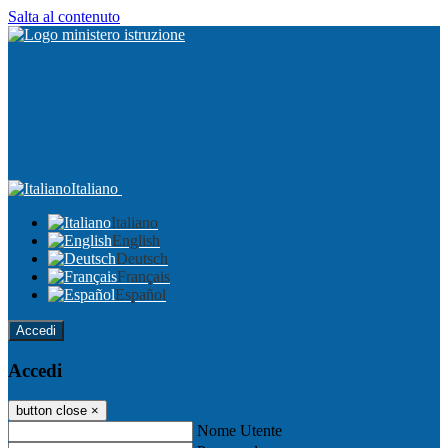
Salta al contenuto
Italiano
Italiano
English
Deutsch
Français
Español
Accedi
Accedi
button close
×
Nome Utente