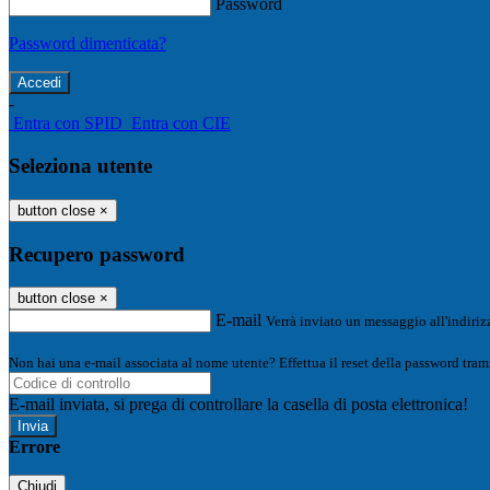
Password
Password dimenticata?
-
Entra con SPID
Entra con CIE
Seleziona utente
button close
×
Recupero password
button close
×
E-mail
Verrà inviato un messaggio all'indirizz
Non hai una e-mail associata al nome utente? Effettua il reset della password tram
E-mail inviata, si prega di controllare la casella di posta elettronica!
Errore
Chiudi