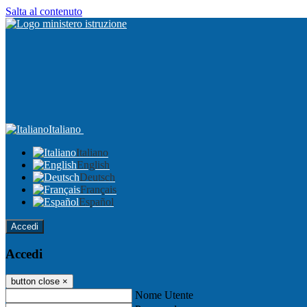
Salta al contenuto
Italiano
Italiano
English
Deutsch
Français
Español
Accedi
Accedi
button close
×
Nome Utente