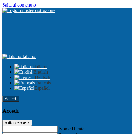
Salta al contenuto
Italiano
Italiano
English
Deutsch
Français
Español
Accedi
Accedi
button close
×
Nome Utente