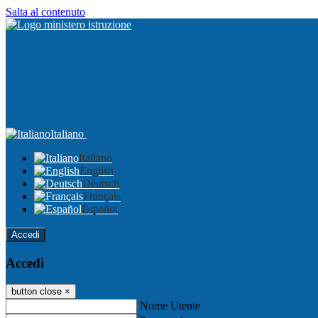
Salta al contenuto
Italiano
Italiano
English
Deutsch
Français
Español
Accedi
Accedi
button close
×
Nome Utente