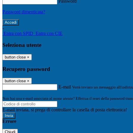
Password
Password dimenticata?
-
Entra con SPID
Entra con CIE
Seleziona utente
button close
×
Recupero password
button close
×
E-mail
Verrà inviato un messaggio all'indirizz
Non hai una e-mail associata al nome utente? Effettua il reset della password tram
E-mail inviata, si prega di controllare la casella di posta elettronica!
Errore
Chiudi