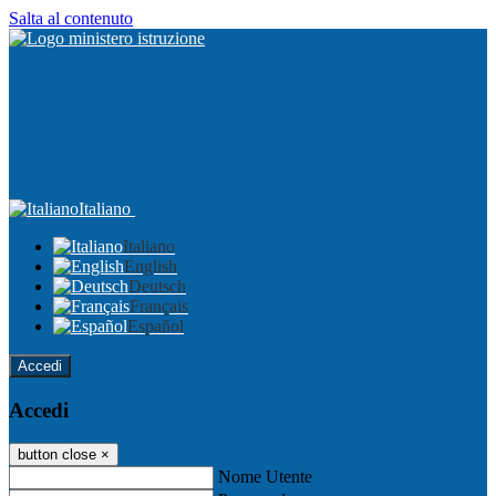
Salta al contenuto
Italiano
Italiano
English
Deutsch
Français
Español
Accedi
Accedi
button close
×
Nome Utente