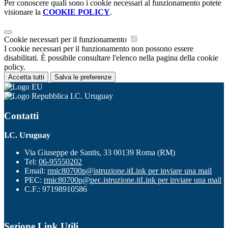
Per conoscere quali sono i cookie necessari al funzionamento potete
visionare la
COOKIE POLICY
.
Cookie necessari per il funzionamento
I cookie necessari per il funzionamento non possono essere
disabilitati. È possibile consultare l'elenco nella pagina della cookie
policy.
Accetta tutti
Salva le preferenze
I.C. Uruguay
Contatti
I.C. Uruguay
Via Giuseppe de Santis, 33 00139 Roma (RM)
Tel:
06-95550202
Email:
rmic80700p@istruzione.it
Link per inviare una mail
PEC:
rmic80700p@pec.istruzione.it
Link per inviare una mail
C.F.: 97198910586
Sezione Link Utili