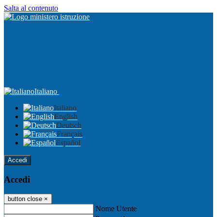
Salta al contenuto
Italiano
Italiano
English
Deutsch
Français
Español
Accedi
Accedi
button close
×
Nome Utente