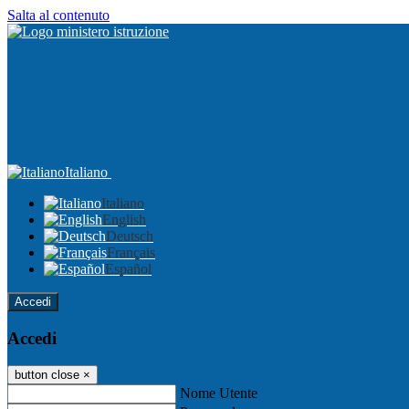
Salta al contenuto
Italiano
Italiano
English
Deutsch
Français
Español
Accedi
Accedi
button close
×
Nome Utente