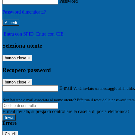
Password
Password dimenticata?
-
Entra con SPID
Entra con CIE
Seleziona utente
button close
×
Recupero password
button close
×
E-mail
Verrà inviato un messaggio all'indirizz
Non hai una e-mail associata al nome utente? Effettua il reset della password tram
E-mail inviata, si prega di controllare la casella di posta elettronica!
Errore
Chiudi