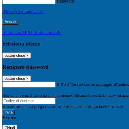
Password
Password dimenticata?
-
Entra con SPID
Entra con CIE
Seleziona utente
button close
×
Recupero password
button close
×
E-mail
Verrà inviato un messaggio all'indirizz
Non hai una e-mail associata al nome utente? Effettua il reset della password tram
E-mail inviata, si prega di controllare la casella di posta elettronica!
Errore
Chiudi