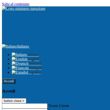
Salta al contenuto
Italiano
Italiano
English
Deutsch
Français
Español
Accedi
Accedi
button close
×
Nome Utente