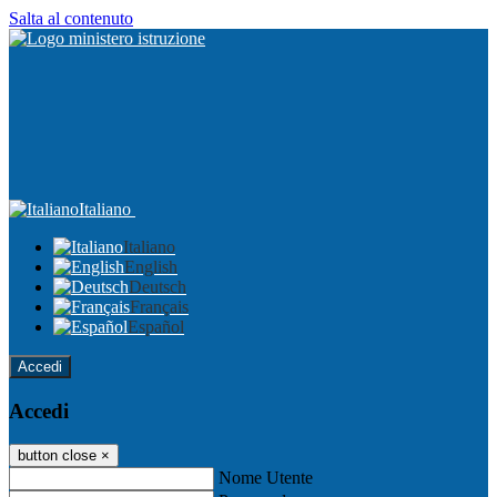
Salta al contenuto
Italiano
Italiano
English
Deutsch
Français
Español
Accedi
Accedi
button close
×
Nome Utente