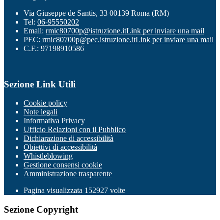
Via Giuseppe de Santis, 33 00139 Roma (RM)
Tel:
06-95550202
Email:
rmic80700p@istruzione.it
Link per inviare una mail
PEC:
rmic80700p@pec.istruzione.it
Link per inviare una mail
C.F.: 97198910586
Sezione Link Utili
Cookie policy
Note legali
Informativa Privacy
Ufficio Relazioni con il Pubblico
Dichiarazione di accessibilità
Obiettivi di accessibilità
Whistleblowing
Gestione consensi cookie
Amministrazione trasparente
Pagina visualizzata
152927
volte
Sezione Copyright