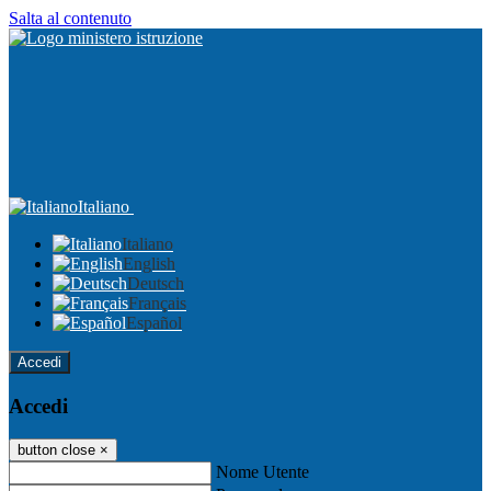
Salta al contenuto
Italiano
Italiano
English
Deutsch
Français
Español
Accedi
Accedi
button close
×
Nome Utente