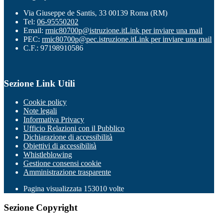
Via Giuseppe de Santis, 33 00139 Roma (RM)
Tel:
06-95550202
Email:
rmic80700p@istruzione.it
Link per inviare una mail
PEC:
rmic80700p@pec.istruzione.it
Link per inviare una mail
C.F.: 97198910586
Sezione Link Utili
Cookie policy
Note legali
Informativa Privacy
Ufficio Relazioni con il Pubblico
Dichiarazione di accessibilità
Obiettivi di accessibilità
Whistleblowing
Gestione consensi cookie
Amministrazione trasparente
Pagina visualizzata
153010
volte
Sezione Copyright