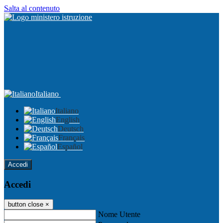
Salta al contenuto
Italiano
Italiano
English
Deutsch
Français
Español
Accedi
Accedi
button close
×
Nome Utente