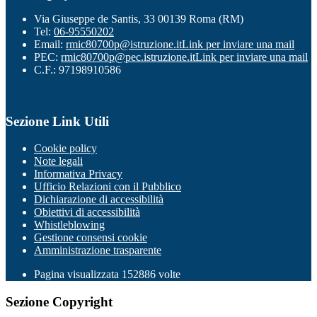
Via Giuseppe de Santis, 33 00139 Roma (RM)
Tel:
06-95550202
Email:
rmic80700p@istruzione.it
Link per inviare una mail
PEC:
rmic80700p@pec.istruzione.it
Link per inviare una mail
C.F.: 97198910586
Sezione Link Utili
Cookie policy
Note legali
Informativa Privacy
Ufficio Relazioni con il Pubblico
Dichiarazione di accessibilità
Obiettivi di accessibilità
Whistleblowing
Gestione consensi cookie
Amministrazione trasparente
Pagina visualizzata
152886
volte
Sezione Copyright