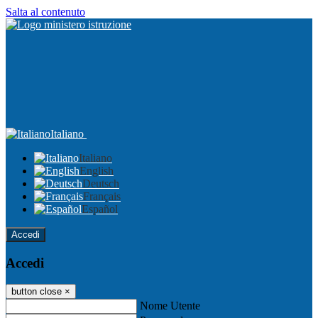
Salta al contenuto
Italiano
Italiano
English
Deutsch
Français
Español
Accedi
Accedi
button close
×
Nome Utente