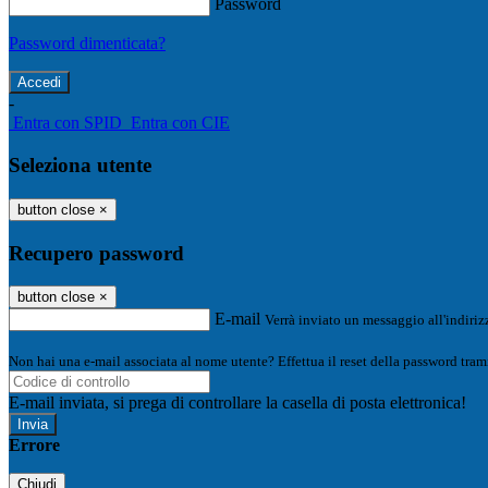
Password
Password dimenticata?
-
Entra con SPID
Entra con CIE
Seleziona utente
button close
×
Recupero password
button close
×
E-mail
Verrà inviato un messaggio all'indirizz
Non hai una e-mail associata al nome utente? Effettua il reset della password tram
E-mail inviata, si prega di controllare la casella di posta elettronica!
Errore
Chiudi