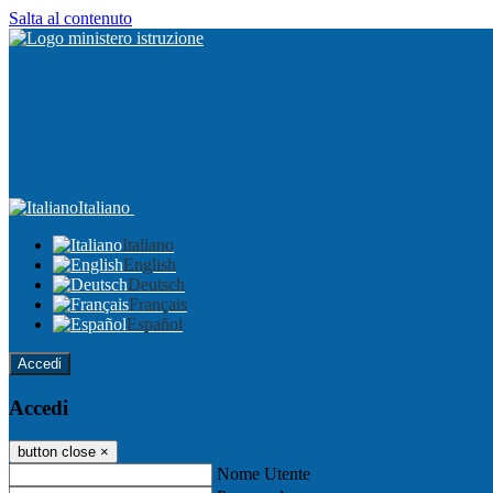
Salta al contenuto
Italiano
Italiano
English
Deutsch
Français
Español
Accedi
Accedi
button close
×
Nome Utente