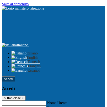
Salta al contenuto
Italiano
Italiano
English
Deutsch
Français
Español
Accedi
Accedi
button close
×
Nome Utente