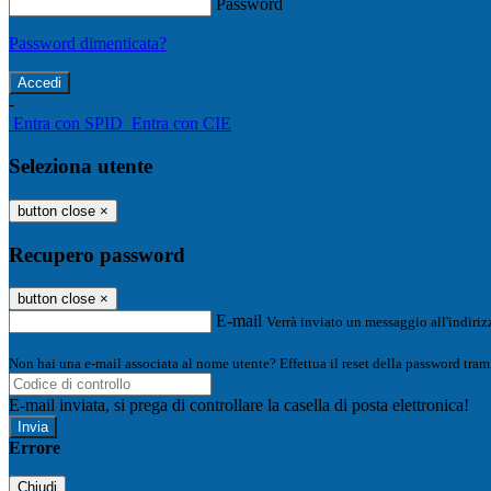
Password
Password dimenticata?
-
Entra con SPID
Entra con CIE
Seleziona utente
button close
×
Recupero password
button close
×
E-mail
Verrà inviato un messaggio all'indirizz
Non hai una e-mail associata al nome utente? Effettua il reset della password tram
E-mail inviata, si prega di controllare la casella di posta elettronica!
Errore
Chiudi