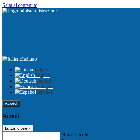
Salta al contenuto
Italiano
Italiano
English
Deutsch
Français
Español
Accedi
Accedi
button close
×
Nome Utente