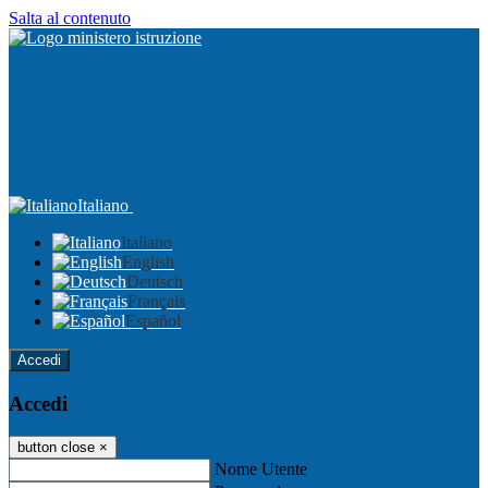
Salta al contenuto
Italiano
Italiano
English
Deutsch
Français
Español
Accedi
Accedi
button close
×
Nome Utente