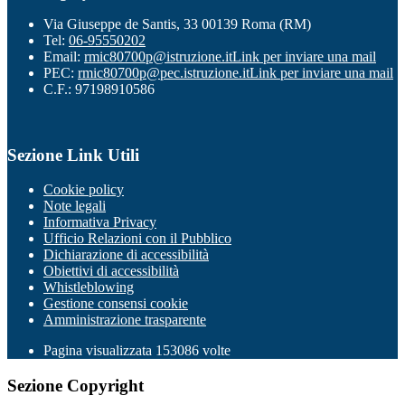
Via Giuseppe de Santis, 33 00139 Roma (RM)
Tel:
06-95550202
Email:
rmic80700p@istruzione.it
Link per inviare una mail
PEC:
rmic80700p@pec.istruzione.it
Link per inviare una mail
C.F.: 97198910586
Sezione Link Utili
Cookie policy
Note legali
Informativa Privacy
Ufficio Relazioni con il Pubblico
Dichiarazione di accessibilità
Obiettivi di accessibilità
Whistleblowing
Gestione consensi cookie
Amministrazione trasparente
Pagina visualizzata
153086
volte
Sezione Copyright