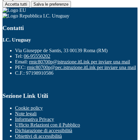
Accetta tutti
Salva le preferenze
I.C. Uruguay
Contatti
I.C. Uruguay
Via Giuseppe de Santis, 33 00139 Roma (RM)
Tel:
06-95550202
Email:
rmic80700p@istruzione.it
Link per inviare una mail
PEC:
rmic80700p@pec.istruzione.it
Link per inviare una mail
C.F.: 97198910586
Sezione Link Utili
Cookie policy
Note legali
Informativa Privacy
Ufficio Relazioni con il Pubblico
Dichiarazione di accessibilità
Obiettivi di accessibilità