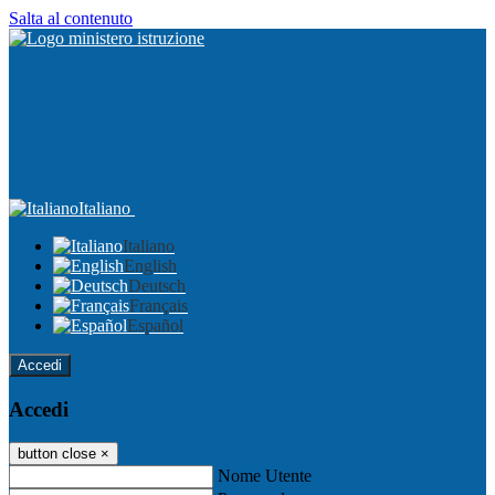
Salta al contenuto
Italiano
Italiano
English
Deutsch
Français
Español
Accedi
Accedi
button close
×
Nome Utente