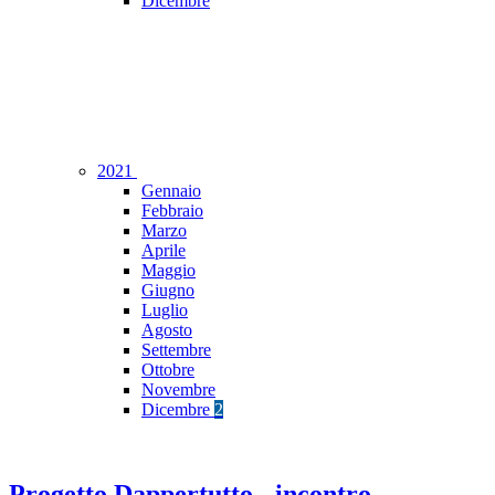
Dicembre
2021
Gennaio
Febbraio
Marzo
Aprile
Maggio
Giugno
Luglio
Agosto
Settembre
Ottobre
Novembre
Dicembre
2
Progetto Dappertutto - incontro